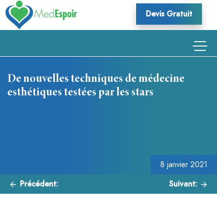
Skip
Devis Gratuit
to
content
De nouvelles techniques de médecine
esthétiques testées par les stars
Navigation
de
l’article
8 janvier 2021
Précédent:
Suivant: