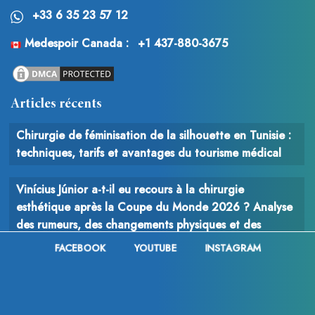
+33 6 35 23 57 12
Medespoir Canada :
+1 437-880-3675
Articles récents
Chirurgie de féminisation de la silhouette en Tunisie :
techniques, tarifs et avantages du tourisme médical
Vinícius Júnior a-t-il eu recours à la chirurgie
esthétique après la Coupe du Monde 2026 ? Analyse
des rumeurs, des changements physiques et des
interventions possibles
FACEBOOK
YOUTUBE
INSTAGRAM
Chirurgie du cancer : comprendre le rôle, les
techniques et les enjeux de l’intervention chirurgicale
en oncologie