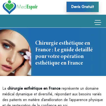
Skip
Devis Gratuit
to
content
Chirurgie esthétique en
France : Le guide detaillé
pour votre opération
esthétique en France
La
chirurgie esthétique en France
représente un domaine
médical dynamique et diversifié, répondant aux besoins variés
des patients en matière d’amélioration de l’apparence physique
et de restauration de la confiance en soi.