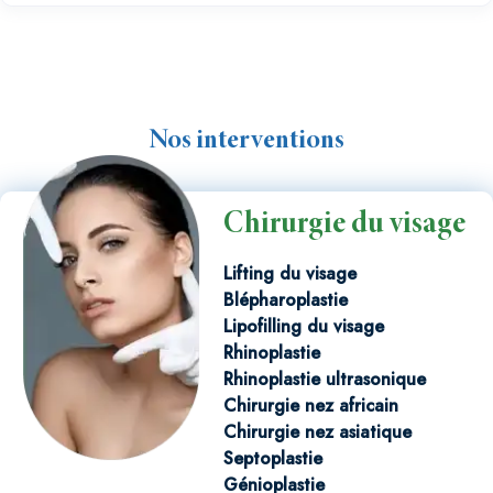
Nos interventions
Chirurgie du visage
Lifting du visage
Blépharoplastie
Lipofilling du visage
Rhinoplastie
Rhinoplastie ultrasonique
Chirurgie nez africain
Chirurgie nez asiatique
Septoplastie
Génioplastie