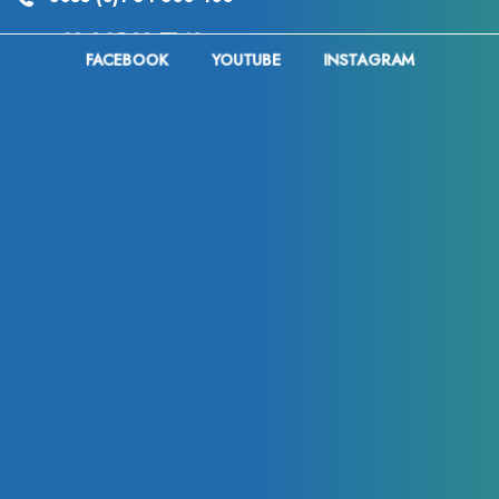
+33 6 35 23 57 12
FACEBOOK
YOUTUBE
INSTAGRAM
Medespoir Canada :
+1 437-880-3675
Articles récents
Chirurgie de féminisation de la silhouette en Tunisie :
techniques, tarifs et avantages du tourisme médical
Vinícius Júnior a-t-il eu recours à la chirurgie
esthétique après la Coupe du Monde 2026 ? Analyse
des rumeurs, des changements physiques et des
interventions possibles
Chirurgie du cancer : comprendre le rôle, les
techniques et les enjeux de l’intervention chirurgicale