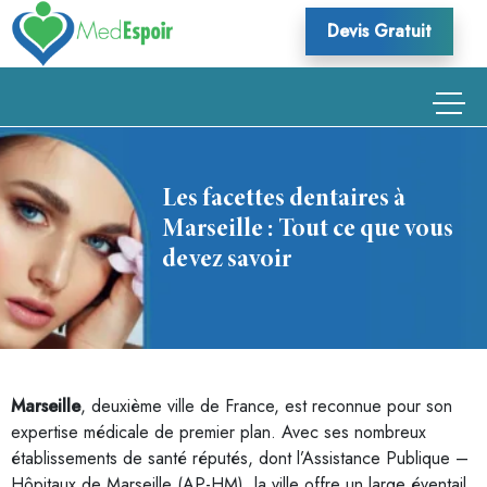
Skip
Devis Gratuit
to
content
Les facettes dentaires à
Marseille : Tout ce que vous
devez savoir
Marseille
, deuxième ville de France, est reconnue pour son
expertise médicale de premier plan. Avec ses nombreux
établissements de santé réputés, dont l’Assistance Publique –
Hôpitaux de Marseille (AP-HM), la ville offre un large éventail