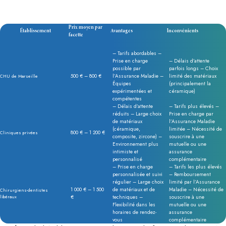
Prix moyen par
Établissement
Avantages
Inconvénients
facette
– Tarifs abordables –
Prise en charge
– Délais d’attente
possible par
parfois longs – Choix
500 € – 800 €
l’Assurance Maladie –
limité des matériaux
CHU de Marseille
Équipes
(principalement la
expérimentées et
céramique)
compétentes
– Délais d’attente
– Tarifs plus élevés –
réduits – Large choix
Prise en charge par
de matériaux
l’Assurance Maladie
(céramique,
limitée – Nécessité de
800 € – 1 200 €
Cliniques privées
composite, zircone) –
souscrire à une
Environnement plus
mutuelle ou une
intimiste et
assurance
personnalisé
complémentaire
– Prise en charge
– Tarifs les plus élevés
personnalisée et suivi
– Remboursement
régulier – Large choix
limité par l’Assurance
1 000 € – 1 500
de matériaux et de
Maladie – Nécessité de
Chirurgiens-dentistes
libéraux
€
techniques –
souscrire à une
Flexibilité dans les
mutuelle ou une
horaires de rendez-
assurance
vous
complémentaire