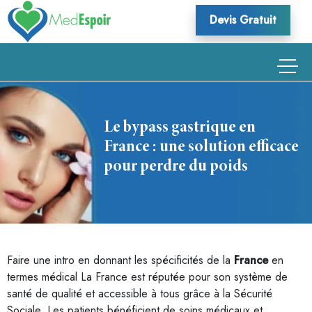
Skip
Devis Gratuit
to
content
Le bypass gastrique en
France : une solution efficace
pour perdre du poids
Faire une intro en donnant les spécificités de la
France
en
termes médical La France est réputée pour son système de
santé de qualité et accessible à tous grâce à la Sécurité
Sociale. Les patients bénéficient de soins médicaux et