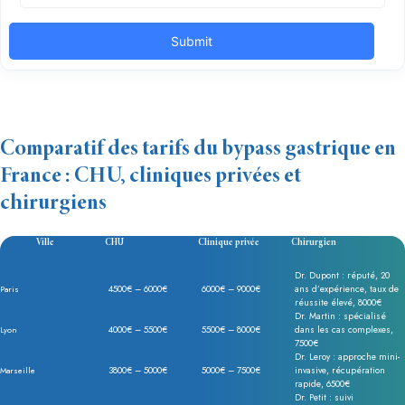
Comparatif des tarifs du bypass gastrique en
France : CHU, cliniques privées et
chirurgiens
Ville
CHU
Clinique privée
Chirurgien
Dr. Dupont : réputé, 20
4500€ – 6000€
6000€ – 9000€
ans d’expérience, taux de
Paris
réussite élevé, 8000€
Dr. Martin : spécialisé
4000€ – 5500€
5500€ – 8000€
dans les cas complexes,
Lyon
7500€
Dr. Leroy : approche mini-
3800€ – 5000€
5000€ – 7500€
invasive, récupération
Marseille
rapide, 6500€
Dr. Petit : suivi