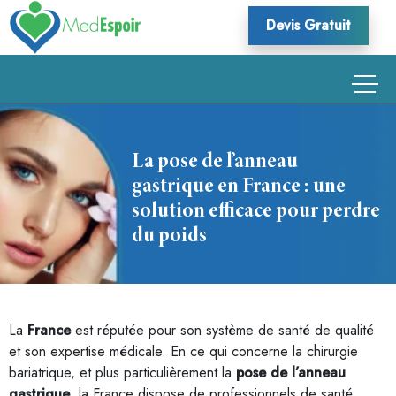
Skip
Devis Gratuit
to
content
La pose de l’anneau
gastrique en France : une
solution efficace pour perdre
du poids
La
France
est réputée pour son système de santé de qualité
et son expertise médicale. En ce qui concerne la chirurgie
bariatrique, et plus particulièrement la
pose de l’anneau
gastrique
, la France dispose de professionnels de santé