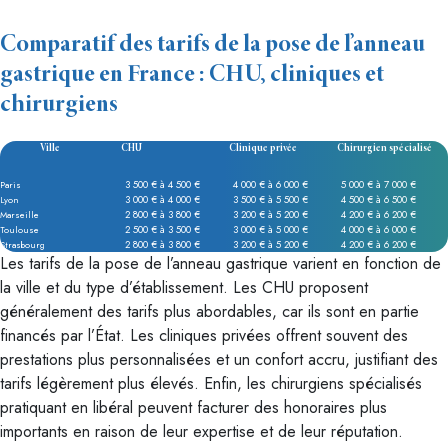
Comparatif des tarifs de la pose de l’anneau
gastrique en France : CHU, cliniques et
chirurgiens
Ville
CHU
Clinique privée
Chirurgien spécialisé
3 500 € à 4 500 €
4 000 € à 6 000 €
5 000 € à 7 000 €
Paris
3 000 € à 4 000 €
3 500 € à 5 500 €
4 500 € à 6 500 €
Lyon
2 800 € à 3 800 €
3 200 € à 5 200 €
4 200 € à 6 200 €
Marseille
2 500 € à 3 500 €
3 000 € à 5 000 €
4 000 € à 6 000 €
Toulouse
2 800 € à 3 800 €
3 200 € à 5 200 €
4 200 € à 6 200 €
Strasbourg
Les tarifs de la pose de l’anneau gastrique varient en fonction de
la ville et du type d’établissement. Les CHU proposent
généralement des tarifs plus abordables, car ils sont en partie
financés par l’État. Les cliniques privées offrent souvent des
prestations plus personnalisées et un confort accru, justifiant des
tarifs légèrement plus élevés. Enfin, les chirurgiens spécialisés
pratiquant en libéral peuvent facturer des honoraires plus
importants en raison de leur expertise et de leur réputation.