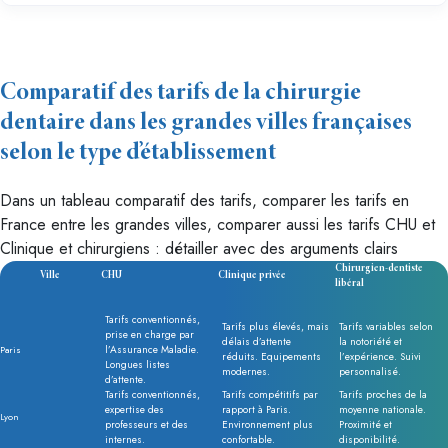
Comparatif des tarifs de la chirurgie
dentaire dans les grandes villes françaises
selon le type d’établissement
Dans un tableau comparatif des tarifs, comparer les tarifs en
France entre les grandes villes, comparer aussi les tarifs CHU et
Clinique et chirurgiens : détailler avec des arguments clairs
Chirurgien-dentiste
Ville
CHU
Clinique privée
libéral
Tarifs conventionnés,
Tarifs plus élevés, mais
Tarifs variables selon
prise en charge par
délais d’attente
la notoriété et
l’Assurance Maladie.
Paris
réduits. Equipements
l’expérience. Suivi
Longues listes
modernes.
personnalisé.
d’attente.
Tarifs conventionnés,
Tarifs compétitifs par
Tarifs proches de la
expertise des
rapport à Paris.
moyenne nationale.
Lyon
professeurs et des
Environnement plus
Proximité et
internes.
confortable.
disponibilité.