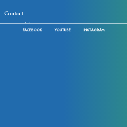
Contact
0033 (0)1 84 800 400
FACEBOOK
YOUTUBE
INSTAGRAM
+33 6 35 23 57 12
Medespoir Canada :
+1 437-880-3675
Articles récents
Chirurgie de féminisation de la silhouette en Tunisie :
techniques, tarifs et avantages du tourisme médical
Vinícius Júnior a-t-il eu recours à la chirurgie
esthétique après la Coupe du Monde 2026 ? Analyse
des rumeurs, des changements physiques et des