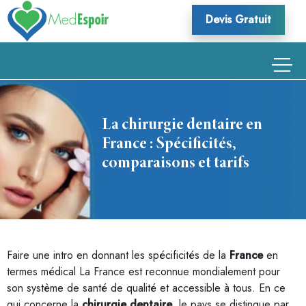
Skip
Devis Gratuit
to
content
La chirurgie dentaire en
France : Spécificités,
comparaisons et tarifs
Faire une intro en donnant les spécificités de la
France
en
termes médical La France est reconnue mondialement pour
son système de santé de qualité et accessible à tous. En ce
qui concerne la
chirurgie dentaire
, le pays se distingue par