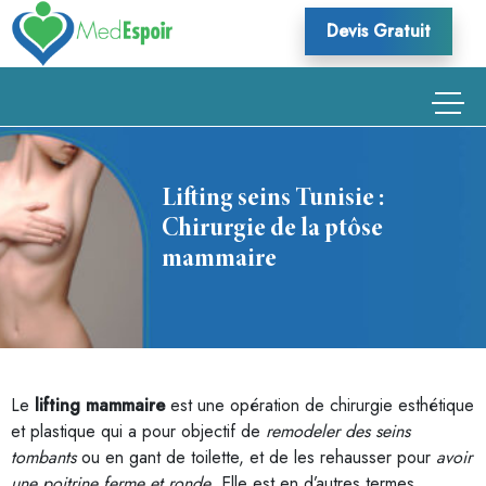
Skip
Devis Gratuit
to
content
Lifting seins Tunisie :
Chirurgie de la ptôse
mammaire
Le
lifting mammaire
est une opération de chirurgie esthétique
et plastique qui a pour objectif de
remodeler des seins
tombants
ou en gant de toilette, et de les rehausser pour
avoir
une poitrine ferme et ronde
. Elle est en d’autres termes,