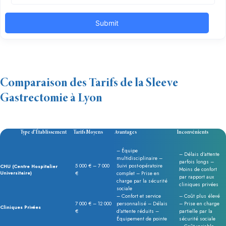
Comparaison des Tarifs de la Sleeve
Gastrectomie à Lyon
Type d’Établissement
Tarifs Moyens
Avantages
Inconvénients
– Équipe
– Délais d’attente
multidisciplinaire –
parfois longs –
5 000 € – 7 000
Suivi post-opératoire
CHU (Centre Hospitalier
Moins de confort
Universitaire)
€
complet – Prise en
par rapport aux
charge par la sécurité
cliniques privées
sociale
– Confort et service
– Coût plus élevé
7 000 € – 12 000
personnalisé – Délais
– Prise en charge
Cliniques Privées
€
d’attente réduits –
partielle par la
Équipement de pointe
sécurité sociale