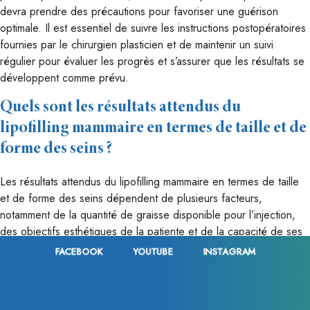
devra prendre des précautions pour favoriser une guérison
optimale. Il est essentiel de suivre les instructions postopératoires
fournies par le chirurgien plasticien et de maintenir un suivi
régulier pour évaluer les progrès et s’assurer que les résultats se
développent comme prévu.
Quels sont les résultats attendus du
lipofilling mammaire en termes de taille et de
forme des seins ?
Les résultats attendus du lipofilling mammaire en termes de taille
et de forme des seins dépendent de plusieurs facteurs,
notamment de la quantité de graisse disponible pour l’injection,
des objectifs esthétiques de la patiente et de la capacité de ses
tissus mammaires à accueillir la graisse. Voici ce à quoi les
FACEBOOK
YOUTUBE
INSTAGRAM
patientes peuvent généralement s’attendre en termes de résultats
du lipofilling mammaire :
Augmentation de la taille des seins
: Le lipofilling mammaire