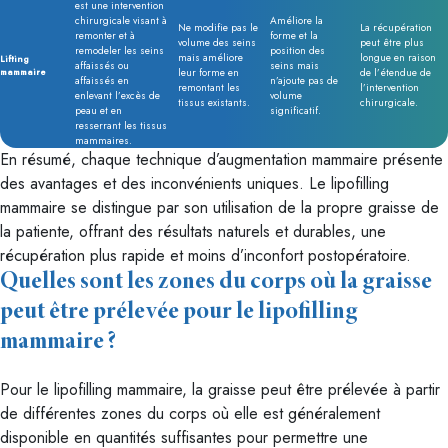
est une intervention
chirurgicale visant à
Améliore la
Ne modifie pas le
La récupération
remonter et à
forme et la
volume des seins
peut être plus
remodeler les seins
position des
mais améliore
longue en raison
Lifting
affaissés ou
seins mais
mammaire
leur forme en
de l’étendue de
affaissés en
n’ajoute pas de
remontant les
l’intervention
enlevant l’excès de
volume
tissus existants.
chirurgicale.
peau et en
significatif.
resserrant les tissus
mammaires.
En résumé, chaque technique d’augmentation mammaire présente
des avantages et des inconvénients uniques. Le lipofilling
mammaire se distingue par son utilisation de la propre graisse de
la patiente, offrant des résultats naturels et durables, une
récupération plus rapide et moins d’inconfort postopératoire.
Quelles sont les zones du corps où la graisse
peut être prélevée pour le lipofilling
mammaire ?
Pour le lipofilling mammaire, la graisse peut être prélevée à partir
de différentes zones du corps où elle est généralement
disponible en quantités suffisantes pour permettre une