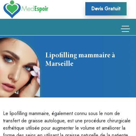
Skip
Devis Gratuit
to
content
Lipofilling mammaire à
Marseille
Le lipofilling mammaire, également connu sous le nom de
transfert de graisse autologue, est une procédure chirurgicale
esthétique utilisée pour augmenter le volume et améliorer la
forme des seins en utilisant la graisse naturelle de la patiente.