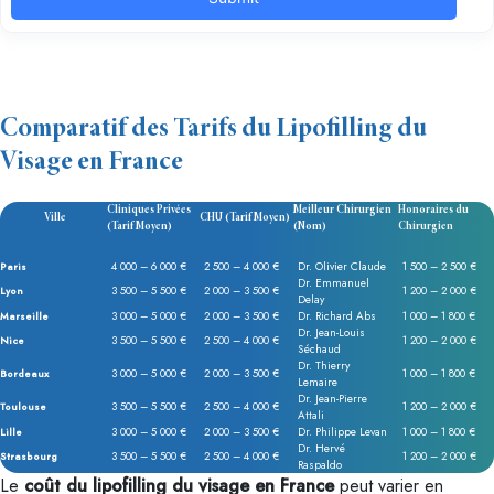
Comparatif des Tarifs du Lipofilling du
Visage en France
Cliniques Privées
Meilleur Chirurgien
Honoraires du
Ville
CHU (Tarif Moyen)
(Tarif Moyen)
(Nom)
Chirurgien
4 000 – 6 000 €
2 500 – 4 000 €
Dr. Olivier Claude
1 500 – 2 500 €
Paris
Dr. Emmanuel
3 500 – 5 500 €
2 000 – 3 500 €
1 200 – 2 000 €
Lyon
Delay
3 000 – 5 000 €
2 000 – 3 500 €
Dr. Richard Abs
1 000 – 1 800 €
Marseille
Dr. Jean-Louis
3 500 – 5 500 €
2 500 – 4 000 €
1 200 – 2 000 €
Nice
Séchaud
Dr. Thierry
3 000 – 5 000 €
2 000 – 3 500 €
1 000 – 1 800 €
Bordeaux
Lemaire
Dr. Jean-Pierre
3 500 – 5 500 €
2 500 – 4 000 €
1 200 – 2 000 €
Toulouse
Attali
3 000 – 5 000 €
2 000 – 3 500 €
Dr. Philippe Levan
1 000 – 1 800 €
Lille
Dr. Hervé
3 500 – 5 500 €
2 500 – 4 000 €
1 200 – 2 000 €
Strasbourg
Raspaldo
Le
coût du lipofilling du visage en France
peut varier en