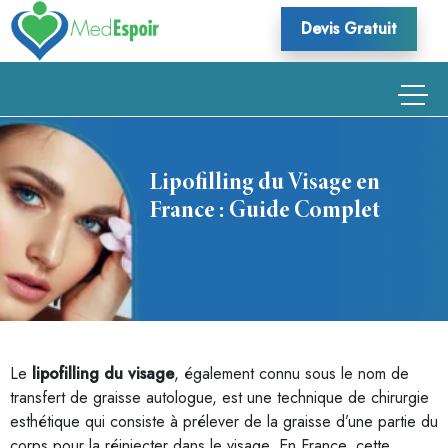
Skip
Devis Gratuit
to
content
Lipofilling du Visage en
France : Guide Complet
Le
lipofilling du visage
, également connu sous le nom de
transfert de graisse autologue, est une technique de chirurgie
esthétique qui consiste à prélever de la graisse d’une partie du
corps pour la réinjecter dans le visage. En France, cette