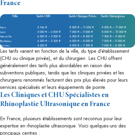
France
Ville
Tarifs CHU
Tarifs Clinique Privée
Tarifs Chirurgiens
5 744 €
8 000 € – 11 000 €
9 000 € – 11 000 €
Paris
5 000 € – 6 000 €
7 000 € – 9 000 €
8 000 € – 10 000 €
Lyon
4 500 € – 5 500 €
6 500 € – 8 500 €
7 500 € – 9 500 €
Marseille
4 200 € – 5 200 €
6 000 € – 8 000 €
7 000 € – 9 000 €
Bordeaux
4 200 €
6 000 € – 7 500 €
7 000 € – 8 500 €
Rennes
Les tarifs varient en fonction de la ville, du type d’établissement
(CHU ou clinique privée), et du chirurgien. Les CHU offrent
généralement des tarifs plus abordables en raison des
subventions publiques, tandis que les cliniques privées et les
chirurgiens renommés facturent des prix plus élevés pour leurs
services spécialisés et leurs équipements de pointe.
Les Cliniques et CHU Spécialistes en
Rhinoplastie Ultrasonique en France
En France, plusieurs établissements sont reconnus pour leur
expertise en rhinoplastie ultrasonique. Voici quelques-uns des
principaux centres :