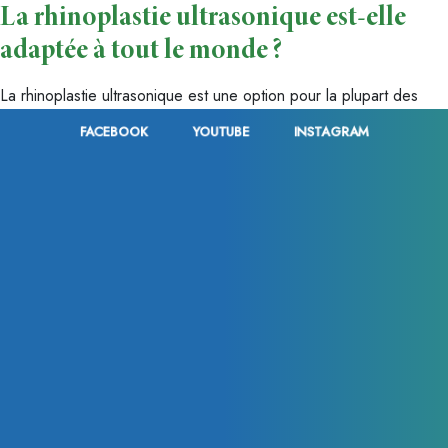
La rhinoplastie ultrasonique est-elle
adaptée à tout le monde ?
La rhinoplastie ultrasonique est une option pour la plupart des
patients, mais une consultation avec un chirurgien qualifié est
FACEBOOK
YOUTUBE
INSTAGRAM
nécessaire pour déterminer si elle est la meilleure option en
fonction des besoins individuels et de la structure nasale.
FACEBOOK
YOUTUBE
INSTAGRAM
Contact
0033 (0)1 84 800 400
+33 6 35 23 57 12