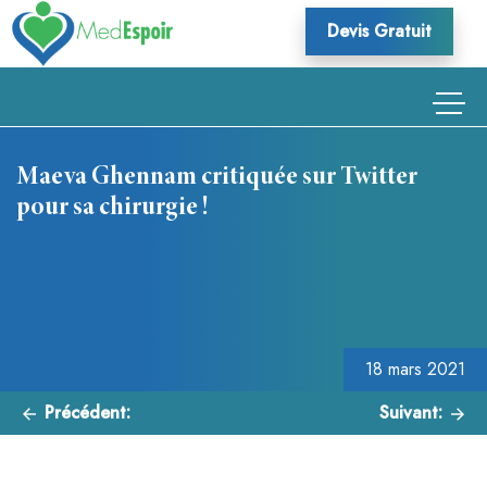
Skip
Devis Gratuit
to
content
Maeva Ghennam critiquée sur Twitter
pour sa chirurgie !
Navigation
de
l’article
18 mars 2021
Précédent:
Suivant: