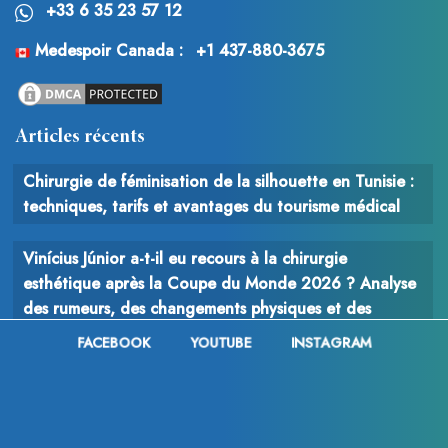
+33 6 35 23 57 12
Medespoir Canada :
+1 437-880-3675
Articles récents
Chirurgie de féminisation de la silhouette en Tunisie :
techniques, tarifs et avantages du tourisme médical
Vinícius Júnior a-t-il eu recours à la chirurgie
esthétique après la Coupe du Monde 2026 ? Analyse
des rumeurs, des changements physiques et des
interventions possibles
FACEBOOK
YOUTUBE
INSTAGRAM
Chirurgie du cancer : comprendre le rôle, les
techniques et les enjeux de l’intervention chirurgicale
en oncologie