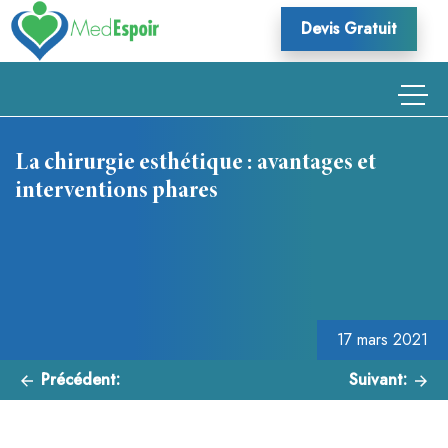
Skip
Devis Gratuit
to
content
La chirurgie esthétique : avantages et
interventions phares
Navigation
de
l’article
17 mars 2021
Précédent:
Suivant: