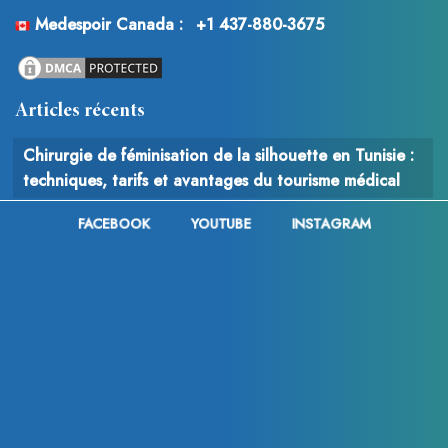
Medespoir Canada :
+1 437-880-3675
Articles récents
Chirurgie de féminisation de la silhouette en Tunisie :
techniques, tarifs et avantages du tourisme médical
FACEBOOK
YOUTUBE
INSTAGRAM
Vinícius Júnior a-t-il eu recours à la chirurgie
esthétique après la Coupe du Monde 2026 ? Analyse
des rumeurs, des changements physiques et des
interventions possibles
Chirurgie du cancer : comprendre le rôle, les
techniques et les enjeux de l’intervention chirurgicale
en oncologie