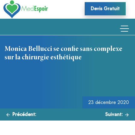
Skip
Devis Gratuit
to
content
Monica Bellucci se confie sans complexe
sur la chirurgie esthétique
Navigation
de
l’article
23 décembre 2020
Précédent:
Suivant: