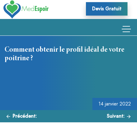
Skip
Devis Gratuit
to
content
Comment obtenir le profil idéal de votre
poitrine ?
Navigation
de
l’article
14 janvier 2022
Précédent:
Suivant: