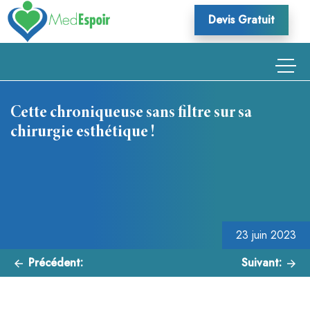
Skip
Devis Gratuit
to
content
Cette chroniqueuse sans filtre sur sa
chirurgie esthétique !
Navigation
de
l’article
23 juin 2023
Précédent:
Suivant: