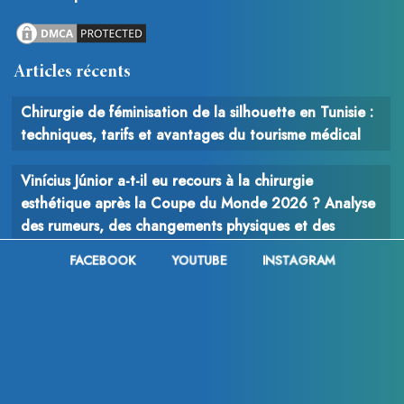
Articles récents
Chirurgie de féminisation de la silhouette en Tunisie :
techniques, tarifs et avantages du tourisme médical
Vinícius Júnior a-t-il eu recours à la chirurgie
esthétique après la Coupe du Monde 2026 ? Analyse
des rumeurs, des changements physiques et des
interventions possibles
FACEBOOK
YOUTUBE
INSTAGRAM
Chirurgie du cancer : comprendre le rôle, les
techniques et les enjeux de l’intervention chirurgicale
en oncologie
© 2013 - 2026
Med Espoir France .
FAQ