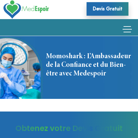
Skip
Devis Gratuit
to
content
Momoshark : L’Ambassadeur
de la Confiance et du Bien-
être avec Medespoir
Obtenez votre Devis Gratuit