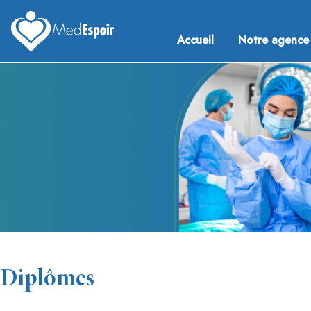
Skip
to
Accueil
Notre agence
content
Medespoir France
Chirurgie esthetique Tunisie
Diplômes