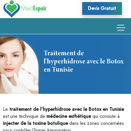
Skip
Devis Gratuit
to
content
Traitement de
l’hyperhidrose avec le Botox
en Tunisie
Le
traitement de l’hyperhidrose avec le Botox en Tunisie
est une technique de
médecine esthétique
qui consiste à
injecter de la toxine botulique
dans les zones concernées
pour contrôler l’hyper transpiration.