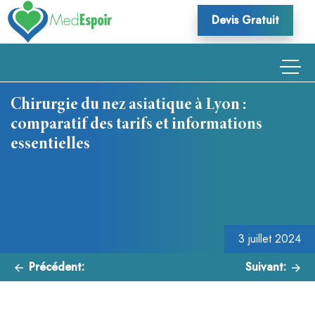
Skip
Devis Gratuit
to
content
Chirurgie du nez asiatique à Lyon :
comparatif des tarifs et informations
essentielles
Navigation
de
l’article
3 juillet 2024
Précédent:
Suivant: