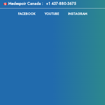
Medespoir Canada :
+1 437-880-3675
FACEBOOK
YOUTUBE
INSTAGRAM
Articles récents
Chirurgie de féminisation de la silhouette en Tunisie :
techniques, tarifs et avantages du tourisme médical
Vinícius Júnior a-t-il eu recours à la chirurgie
esthétique après la Coupe du Monde 2026 ? Analyse
des rumeurs, des changements physiques et des
interventions possibles
Chirurgie du cancer : comprendre le rôle, les
techniques et les enjeux de l’intervention chirurgicale
en oncologie