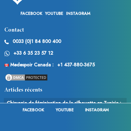
FACEBOOK
YOUTUBE
INSTAGRAM
Contact
0033 (0)1 84 800 400
+33 6 35 23 57 12
Medespoir Canada :
+1 437-880-3675
Articles récents
Chirurgie de féminisation de la silhouette en Tunisie :
FACEBOOK
YOUTUBE
INSTAGRAM
techniques, tarifs et avantages du tourisme médical
Vinícius Júnior a-t-il eu recours à la chirurgie