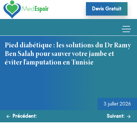
Skip
Devis Gratuit
to
content
Pied diabétique : les solutions du Dr Ramy
Ben Salah pour sauver votre jambe et
éviter l’amputation en Tunisie
Navigation
de
l’article
3 juillet 2026
Précédent:
Suivant: