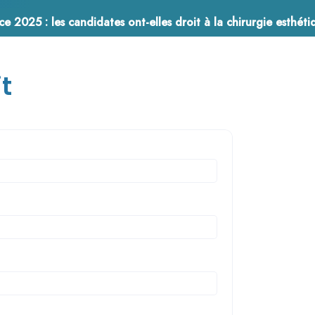
ce 2025 : les candidates ont-elles droit à la chirurgie esthéti
9 décembre 2024
t