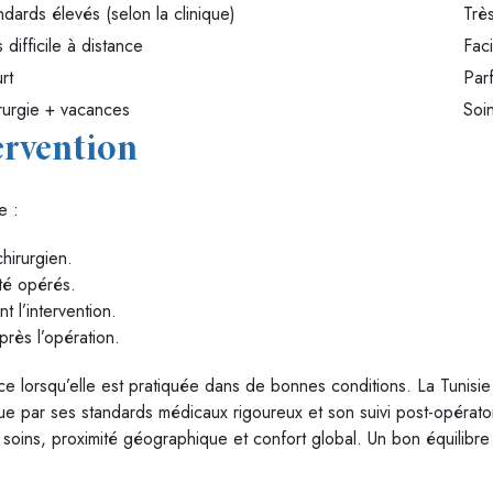
ndards élevés (selon la clinique)
Trè
 difficile à distance
Faci
rt
Parf
rurgie + vacances
Soi
ervention
e :
chirurgien.
té opérés.
 l’intervention.
près l’opération.
ce lorsqu’elle est pratiquée dans de bonnes conditions. La Tunisie 
gue par ses standards médicaux rigoureux et son suivi post-opérato
 soins, proximité géographique et confort global. Un bon équilibre 