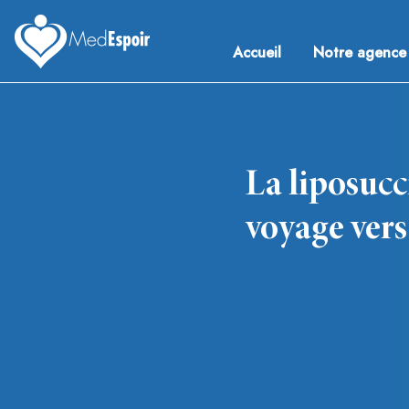
Skip
to
Accueil
Notre agence
content
Medespoir France
Chirurgie esthetique Tunisie
La liposucc
voyage vers
Navigation
de
l’article