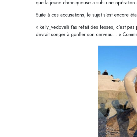
que la jeune chroniqueuse a subi une opération 
Suite à ces accusations, le sujet s’est encore ét
« kelly_vedovelli t’as refait des fesses, c’est pa
devrait songer à gonfler son cerveau… » Commen