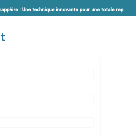
hire : Une technique innovante pour une totale repousse capillaire
31 mars 2021
t