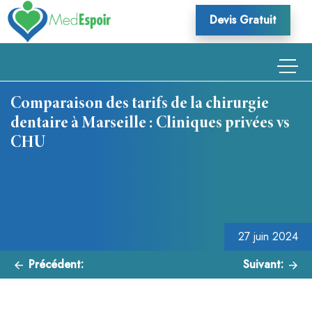
Skip
Devis Gratuit
to
content
Comparaison des tarifs de la chirurgie
dentaire à Marseille : Cliniques privées vs
CHU
Navigation
de
l’article
27 juin 2024
Précédent:
Suivant: