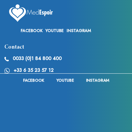
FACEBOOK
YOUTUBE
INSTAGRAM
Contact
0033 (0)1 84 800 400
+33 6 35 23 57 12
FACEBOOK
YOUTUBE
INSTAGRAM
Medespoir Canada :
+1 437-880-3675
Articles récents
Chirurgie de féminisation de la silhouette en Tunisie :
techniques, tarifs et avantages du tourisme médical