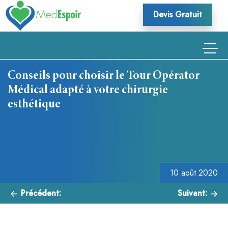
Skip
Devis Gratuit
to
content
Conseils pour choisir le Tour Opérator
Médical adapté à votre chirurgie
esthétique
Navigation
de
l’article
10 août 2020
Précédent:
Suivant: