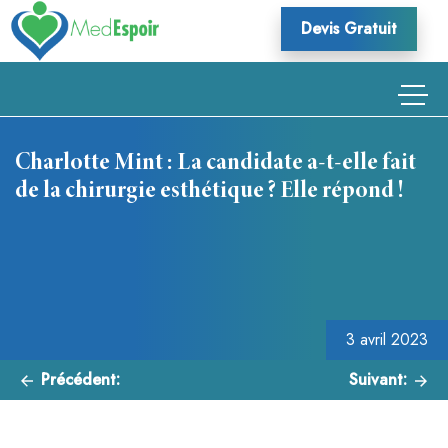
Skip
Devis Gratuit
to
content
Charlotte Mint : La candidate a-t-elle fait
de la chirurgie esthétique ? Elle répond !
Navigation
de
l’article
3 avril 2023
Précédent:
Suivant: