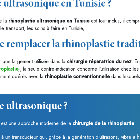
ie ultrasonique en Tunisie ?
de la
rhinoplastie ultrasonique en Tunisie
est tout inclus, il compr
 le transport, les soins à faire en Tunisie, …
e remplacer la rhinoplastie tradi
ique largement utilisée dans la
chirurgie réparatrice du nez
. En
toplastie
), la seule contre-indication concerne l’utilisation chez le
mment opérés avec la
rhinoplastie conventionnelle
dans lesquels 
e ultrasonique ?
, est une approche moderne de la
chirurgie de la rhinoplastie
.
lié à un transducteur qui, grâce à la génération d’ultrasons, vibre 