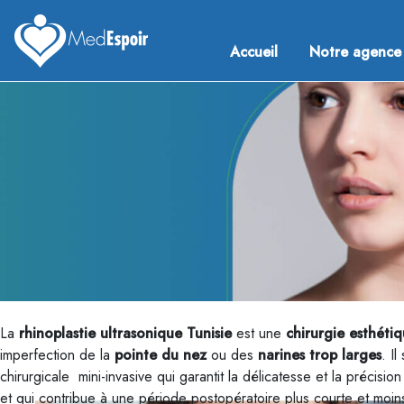
Skip
to
Accueil
Notre agence
content
Medespoir France
Chirurgie esthetique Tunisie
La
rhinoplastie ultrasonique Tunisie
est une
chirurgie esthét
imperfection de la
pointe du nez
ou des
narines trop larges
. Il
chirurgicale mini-invasive qui garantit la délicatesse et la précisio
et qui contribue à une période postopératoire plus courte et moi