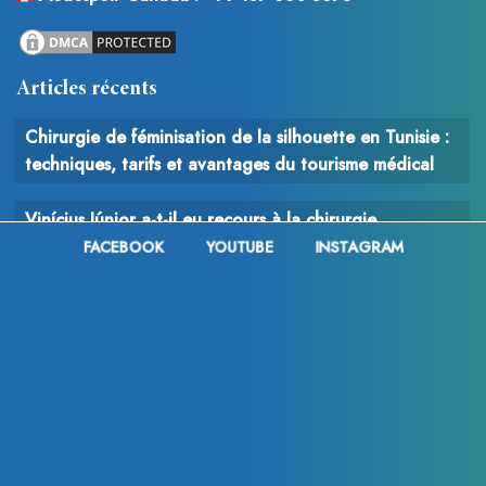
Articles récents
Chirurgie de féminisation de la silhouette en Tunisie :
techniques, tarifs et avantages du tourisme médical
Vinícius Júnior a-t-il eu recours à la chirurgie
esthétique après la Coupe du Monde 2026 ? Analyse
FACEBOOK
YOUTUBE
INSTAGRAM
des rumeurs, des changements physiques et des
interventions possibles
Chirurgie du cancer : comprendre le rôle, les
techniques et les enjeux de l’intervention chirurgicale
en oncologie
© 2013 - 2026
Med Espoir France .
FAQ