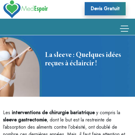
Skip
Devis Gratuit
to
content
La sleeve : Quelques idées
reçues à éclaircir !
Les
interventions de chirurgie bariatrique
y compris la
sleeve gastrectomie
, dont le but est la restreinte de
l’absorption des aliments contre l’obésité, ont doublé de
nombre ces dernières années. Mais, il faut faire attention et