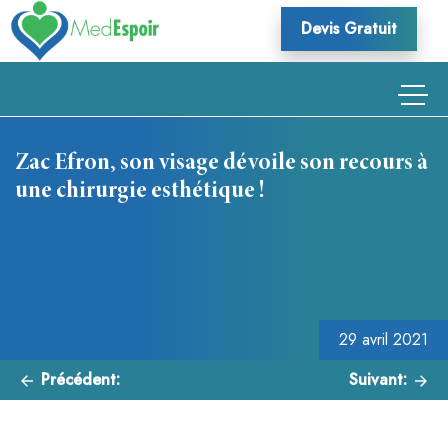
Skip
Devis Gratuit
to
content
Zac Efron, son visage dévoile son recours à
une chirurgie esthétique !
Navigation
de
l’article
29 avril 2021
Précédent:
Suivant: