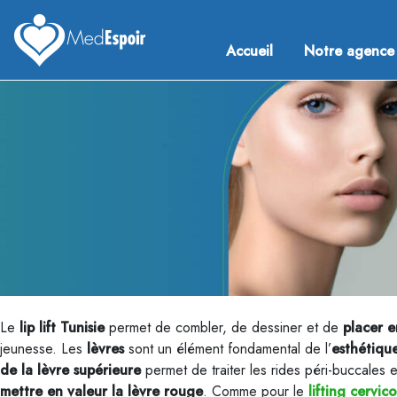
Skip
to
Accueil
Notre agence
content
Medespoir France
Chirurgie esthetique Tunisie
Le
lip lift Tunisie
permet de combler, de dessiner et de
placer e
jeunesse. Les
lèvres
sont un élément fondamental de l’
esthétiqu
de la lèvre supérieure
permet de traiter les rides péri-buccales 
mettre en valeur la lèvre rouge
. Comme pour le
lifting cervico