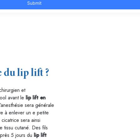
u lip lift ?
chirurgien et
cool avant le
lip lift en
L’anesthésie sera générale
te à enlever un e petite
cicatrice sera ainsi
 tissu cutané. Des fils
 après 5 jours du
lip lift