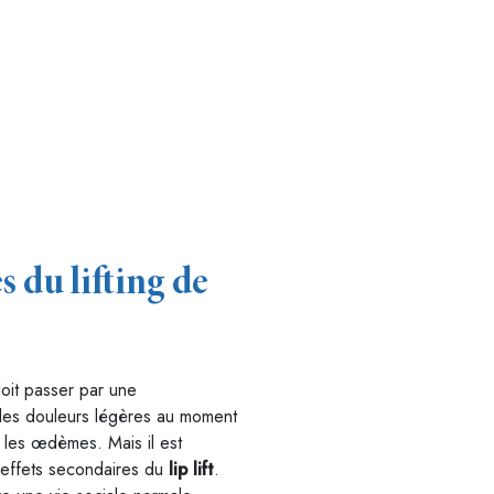
s du lifting de
doit passer par une
des douleurs légères au moment
t les œdèmes. Mais il est
 effets secondaires du
lip lift
.