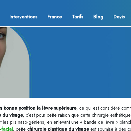
Interventions
France
Tarifs
Blog
Devis
n bonne position la lèvre supérieure
, ce qui est considéré com
e du visage
, c’est pour cette raison que cette chirurgie esthéti
et les plis naso-géniens, en enlevant une « bande de lèvre » blanch
-facial
, cette
chirurgie plastique du visage
est soumise à des con