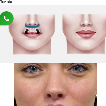
Tunisie
.