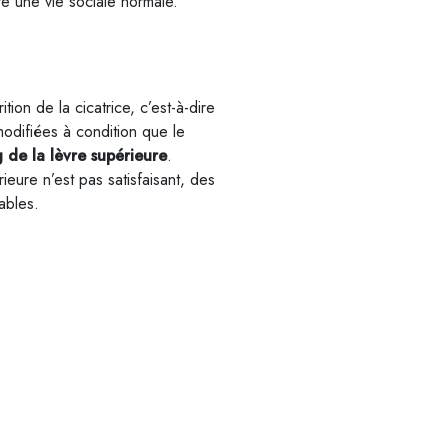
dre une vie sociale normale.
ition de la cicatrice, c’est-à-dire
odifiées à condition que le
ng de la lèvre supérieure
.
rieure n’est pas satisfaisant, des
ables.
FACEBOOK
YOU