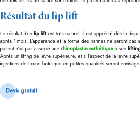
Une fois les fils de suture sont retirés, le patient pourra à repren
Résultat du lip lift
Le résultat d’un
lip lift
est très naturel, il est apprécié dès la dispar
après 1 mois. L’apparence et la forme des narines ne seront pas m
patient n’ait pas associé une
rhinoplastie esthétique
à son
lifti
Après un lifting de lèvre supérieure, et si l’aspect de la lèvre supé
injections de toxine botulique en petites quantités seront envisage
Devis gratuit