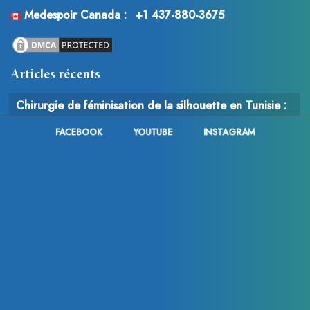
Medespoir Canada :
+1 437-880-3675
Articles récents
Chirurgie de féminisation de la silhouette en Tunisie :
techniques, tarifs et avantages du tourisme médical
FACEBOOK
YOUTUBE
INSTAGRAM
Vinícius Júnior a-t-il eu recours à la chirurgie
esthétique après la Coupe du Monde 2026 ? Analyse
des rumeurs, des changements physiques et des
interventions possibles
Chirurgie du cancer : comprendre le rôle, les
techniques et les enjeux de l’intervention chirurgicale
en oncologie