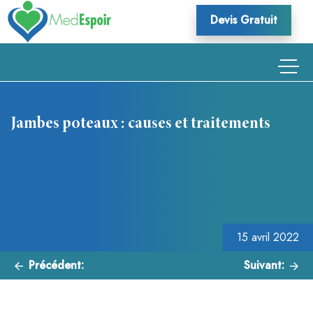
Skip
Devis Gratuit
to
content
Jambes poteaux : causes et traitements
Navigation
de
l’article
15 avril 2022
Précédent:
Suivant: