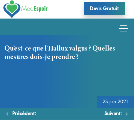
Skip
Devis Gratuit
to
content
Qu’est-ce que l’Hallux valgus ? Quelles
mesures dois-je prendre ?
Navigation
de
l’article
23 juin 2021
Précédent:
Suivant: