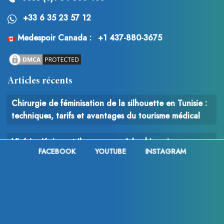
+33 6 35 23 57 12
Medespoir Canada :
+1 437-880-3675
Articles récents
Chirurgie de féminisation de la silhouette en Tunisie :
techniques, tarifs et avantages du tourisme médical
Vinícius Júnior a-t-il eu recours à la chirurgie
FACEBOOK
YOUTUBE
INSTAGRAM
esthétique après la Coupe du Monde 2026 ? Analyse
des rumeurs, des changements physiques et des
interventions possibles
Chirurgie du cancer : comprendre le rôle, les
techniques et les enjeux de l’intervention chirurgicale