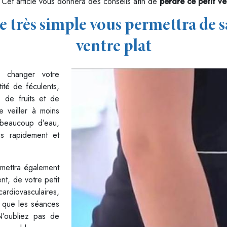
. Cet article vous donnera des conseils afin de
perdre ce petit ve
 très simple vous permettra de 
ventre plat
 changer votre
tité de féculents,
 de fruits et de
e veiller à moins
 beaucoup d’eau,
us rapidement et
mettra également
nt, de votre petit
rdiovasculaires,
i que les séances
N’oubliez pas de