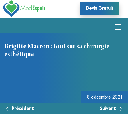
Skip
Devis Gratuit
to
content
Brigitte Macron : tout sur sa chirurgie
esthétique
Navigation
de
l’article
8 décembre 2021
Précédent:
Suivant: