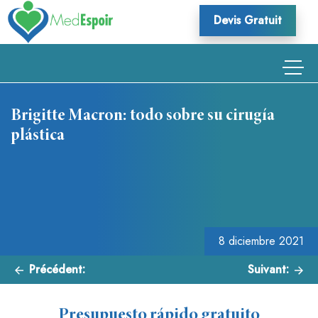
Skip
Devis Gratuit
to
content
Brigitte Macron: todo sobre su cirugía
plástica
Navegación
de
entradas
8 diciembre 2021
Précédent:
Suivant:
Presupuesto rápido gratuito