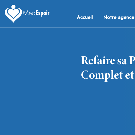
Skip
to
Accueil
Notre agence
content
Medespoir France
Chirurgie esthetique Tunisie
Refaire sa 
Complet et
Navigation
de
l’article