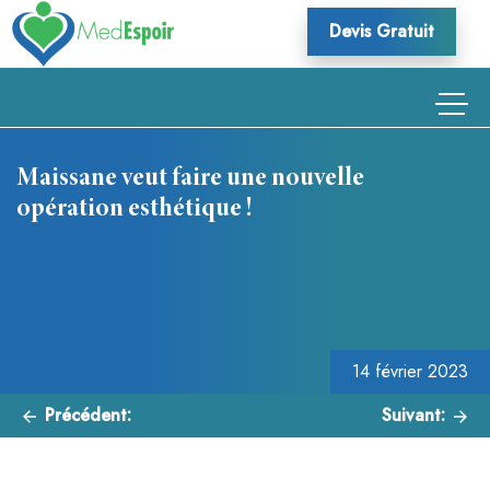
Skip
Devis Gratuit
to
content
Maissane veut faire une nouvelle
opération esthétique !
Navigation
de
l’article
14 février 2023
Précédent:
Suivant: