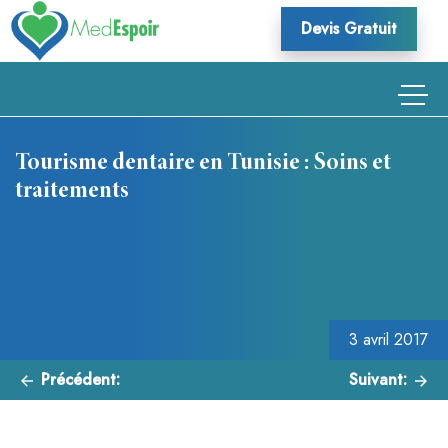
Skip
Devis Gratuit
to
content
Tourisme dentaire en Tunisie : Soins et
traitements
Navigation
de
l’article
3 avril 2017
Précédent:
Suivant: