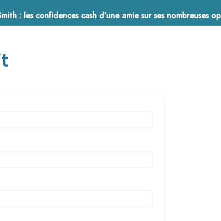
 : les confidences cash d’une amie sur ses nombreuses opérations de chirurgi
19 mai 2023
t