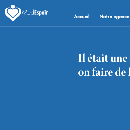
Skip
to
Accueil
Notre agence
content
Medespoir France
Chirurgie esthetique Tunisie
Il était un
on faire de 
Navigation
de
l’article