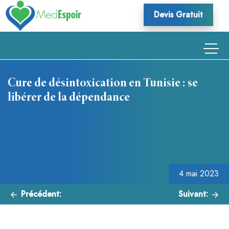
Skip
Devis Gratuit
to
content
Cure de désintoxication en Tunisie : se
libérer de la dépendance
Navigation
de
l’article
4 mai 2023
Précédent:
Suivant: