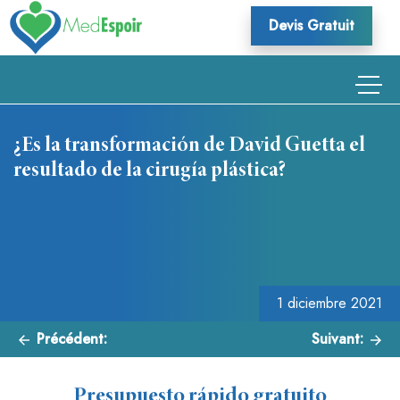
Skip
Devis Gratuit
to
content
¿Es la transformación de David Guetta el
resultado de la cirugía plástica?
Navegación
de
entradas
1 diciembre 2021
Précédent:
Suivant:
Presupuesto rápido gratuito