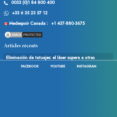
0033 (0)1 84 800 400
+33 6 35 23 57 12
Medespoir Canada :
+1 437-880-3675
Articles récents
Eliminación de tatuajes: el láser supera a otras
técnicas
FACEBOOK
YOUTUBE
INSTAGRAM
¡Imen Es responde a las críticas tras las acusaciones de
chapuza quirúrgica!
Cirugía estética en Lyon : Toda la información
© 2013 - 2026
Med Espoir France .
FAQ