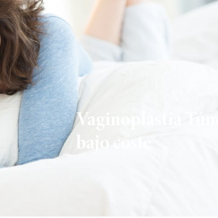
Vaginoplastia Túne
bajo coste