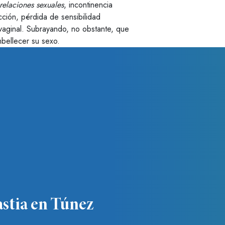
relaciones sexuales
, incontinencia
icción, pérdida de sensibilidad
aginal. Subrayando, no obstante, que
bellecer su sexo.
astia en Túnez