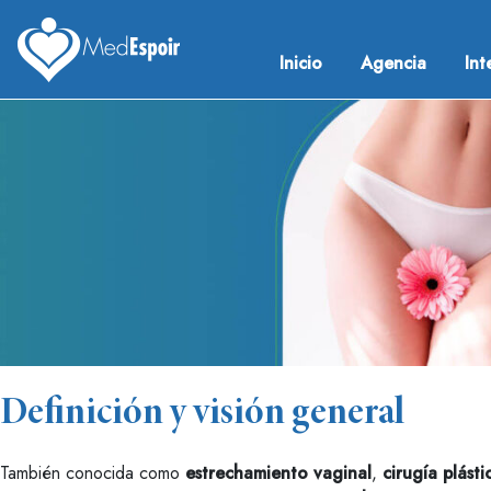
Skip
to
Inicio
Agencia
Int
content
Medespoir France
Chirurgie esthetique Tunisie
Definición y visión general
También conocida como
estrechamiento vaginal
,
cirugía plásti