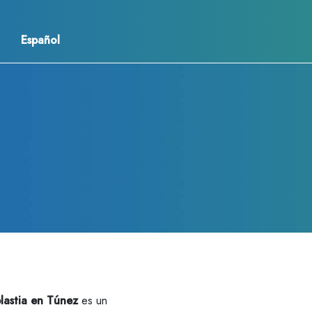
Español
lastia en Túnez
es un