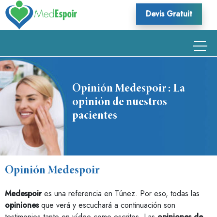
Skip
Devis Gratuit
to
content
Opinión Medespoir : La
opinión de nuestros
pacientes
Opinión Medespoir
Medespoir
es una referencia en Túnez. Por eso, todas las
opiniones
que verá y escuchará a continuación son
testimonios tanto en vídeo como escritos. Las
opiniones de