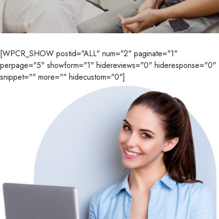
[WPCR_SHOW postid="ALL" num="2" paginate="1"
perpage="5" showform="1" hidereviews="0" hideresponse="0"
snippet="" more="" hidecustom="0"]