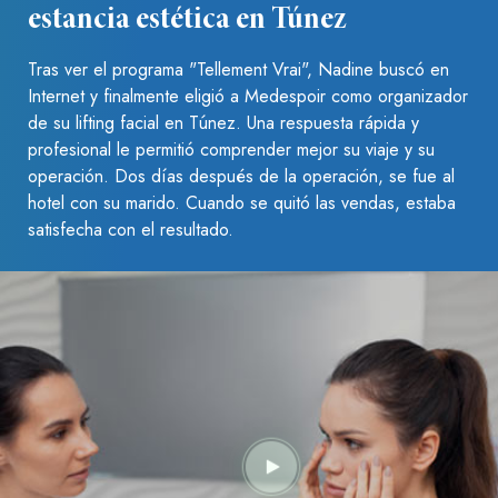
estancia estética en Túnez
Tras ver el programa "Tellement Vrai", Nadine buscó en
Internet y finalmente eligió a Medespoir como organizador
de su lifting facial en Túnez. Una respuesta rápida y
profesional le permitió comprender mejor su viaje y su
operación. Dos días después de la operación, se fue al
hotel con su marido. Cuando se quitó las vendas, estaba
satisfecha con el resultado.