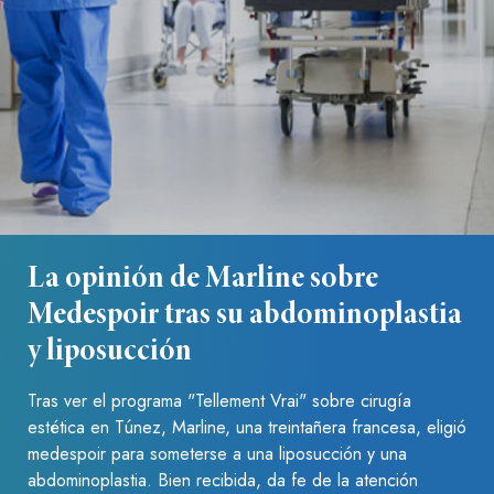
La opinión de Marline sobre
Medespoir tras su abdominoplastia
y liposucción
Tras ver el programa "Tellement Vrai" sobre cirugía
estética en Túnez, Marline, una treintañera francesa, eligió
medespoir para someterse a una liposucción y una
abdominoplastia. Bien recibida, da fe de la atención