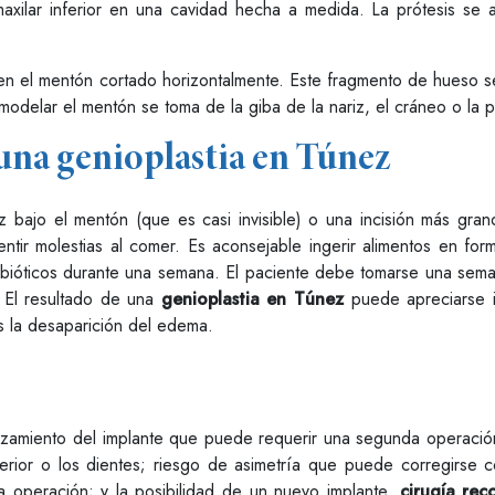
maxilar inferior en una cavidad hecha a medida. La prótesis se a
 el mentón cortado horizontalmente. Este fragmento de hueso se h
emodelar el mentón se toma de la giba de la nariz, el cráneo o la p
una genioplastia en Túnez
iz bajo el mentón (que es casi invisible) o una incisión más gra
ntir molestias al comer. Es aconsejable ingerir alimentos en fo
tibióticos durante una semana. El paciente debe tomarse una seman
 El resultado de una
genioplastia en Túnez
puede apreciarse 
as la desaparición del edema.
lazamiento del implante que puede requerir una segunda operació
nferior o los dientes; riesgo de asimetría que puede corregirse 
 operación; y la posibilidad de un nuevo implante.
cirugía rec