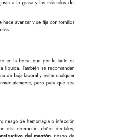
justa a la grasa y los músculos del
ace avanzar y se fija con tornillos
elvis.
nde en la boca, que por lo tanto es
rma líquida. También se recomiendan
a de baja laboral y evitar cualquier
inmediatamente, pero para que sea
n; riesgo de hemorragia o infección
con otra operación; daños dentales,
onstructiva del mentón
, riesgo de