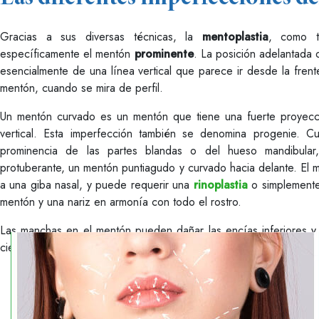
Gracias a sus diversas técnicas, la
mentoplastia
, como t
específicamente el mentón
prominente
. La posición adelantada
esencialmente de una línea vertical que parece ir desde la frente
mentón, cuando se mira de perfil.
Un mentón curvado es un mentón que tiene una fuerte proyecci
vertical. Esta imperfección también se denomina progenie. 
prominencia de las partes blandas o del hueso mandibul
protuberante, un mentón puntiagudo y curvado hacia delante. El m
a una giba nasal, y puede requerir una
rinoplastia
o simplemente 
mentón y una nariz en armonía con todo el rostro.
Las manchas en el mentón pueden dañar las encías inferiores y afl
cierre completo de la boca. Un
cirujano maxilofacial
es quien pu