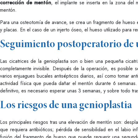
corrección de mentón
, el implante se inserta en la zona del 
mentón.
Para una osteotomía de avance, se crea un fragmento de hueso en
y placas. En el caso de un injerto óseo, el hueso utilizado para r
Seguimiento postoperatorio de 
Las cicatrices de la genioplastia son o bien una pequeña cicatr
completamente invisible. Después de la operación, es posible se
varios enjuagues bucales antisépticos diarios, así como tomar an
actividad física que pueda dañar el mentón durante 6 semanas.
definitivo, es necesario esperar unas 3 semanas, y sobre todo tr
Los riesgos de una genioplastia
Los principales riesgos tras una elevación de mentón son: desp
que requiera antibióticos; pérdida de sensibilidad en el labio i
fusión del fragmento de hueso que puede requerir una segunda