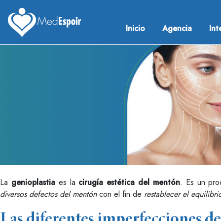
Skip
to
Inicio
Agencia
Int
content
Medespoir France
Chirurgie esthetique Tunisie
La
genioplastia
es la
cirugía estética del mentón
. Es un pr
diversos defectos del mentón
con el fin de
restablecer el equilibri
Las diferentes imperfecciones d