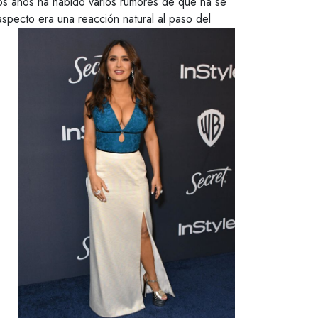
mos años ha habido varios rumores de que ha se
aspecto era una reacción natural al paso del