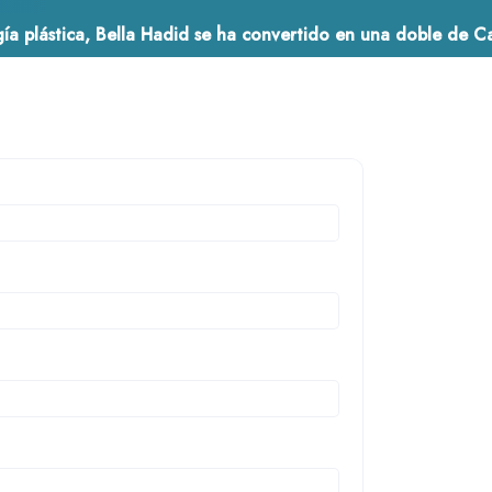
gía plástica, Bella Hadid se ha convertido en una doble de Carla
19 julio 2021