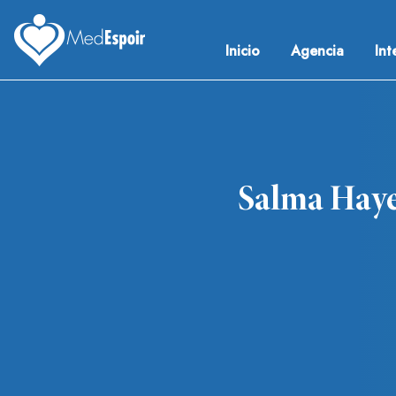
Skip
to
Inicio
Agencia
Int
content
Medespoir France
Chirurgie esthetique Tunisie
Salma Haye
Navegación
de
entradas