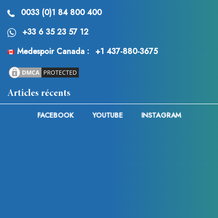
0033 (0)1 84 800 400
+33 6 35 23 57 12
Medespoir Canada :
+1 437-880-3675
Articles récents
Eliminación de tatuajes: el láser supera a otras
FACEBOOK
YOUTUBE
INSTAGRAM
técnicas
¡Imen Es responde a las críticas tras las acusaciones de
chapuza quirúrgica!
Cirugía estética en Lyon : Toda la información