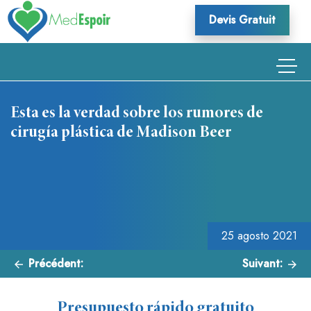
Skip
Devis Gratuit
to
content
Esta es la verdad sobre los rumores de
cirugía plástica de Madison Beer
Navegación
de
entradas
25 agosto 2021
Précédent:
Suivant:
Presupuesto rápido gratuito