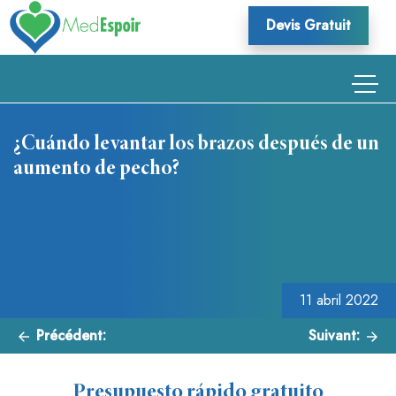
Skip
Devis Gratuit
to
content
¿Cuándo levantar los brazos después de un
aumento de pecho?
Navegación
de
entradas
11 abril 2022
Précédent:
Suivant:
Presupuesto rápido gratuito