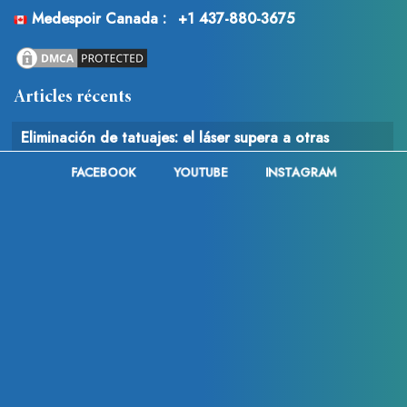
Medespoir Canada :
+1 437-880-3675
Articles récents
Eliminación de tatuajes: el láser supera a otras
técnicas
FACEBOOK
YOUTUBE
INSTAGRAM
¡Imen Es responde a las críticas tras las acusaciones de
chapuza quirúrgica!
Cirugía estética en Lyon : Toda la información
© 2013 - 2026
Med Espoir France .
FAQ