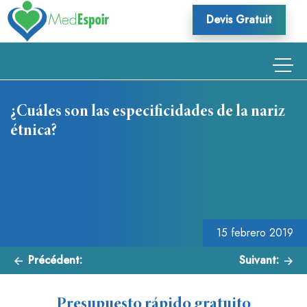
Skip
Devis Gratuit
to
content
¿Cuáles son las especificidades de la nariz
étnica?
Navegación
de
entradas
15 febrero 2019
Précédent:
Suivant:
Presupuesto rápido gratuito