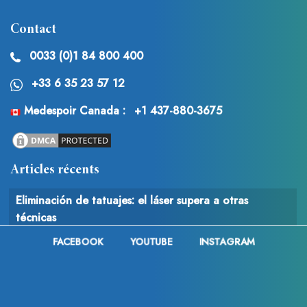
Contact
0033 (0)1 84 800 400
+33 6 35 23 57 12
Medespoir Canada :
+1 437-880-3675
Articles récents
Eliminación de tatuajes: el láser supera a otras
técnicas
FACEBOOK
YOUTUBE
INSTAGRAM
¡Imen Es responde a las críticas tras las acusaciones de
chapuza quirúrgica!
Cirugía estética en Lyon : Toda la información